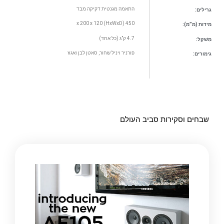
התאמה מגנטית דקיקה מבד
גרילים:
450 x 200 x 120 (HxWxD)
מידות (מ”מ):
4.7 ק”ג (כל אחד)
מִשׁקָל:
פורניר ויניל שחור, סאטן לבן ואגוז
גימורים:
שבחים וסקירות סביב העולם