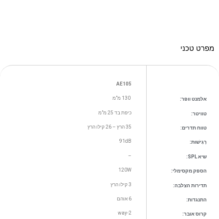
מפרט טכני
AE105
130 מ”מ
אלמנט וופר:
כיפת בד 25 מ”מ
טוויטר
:
35 הרץ – 26 קילו הרץ
טווח תדרים:
91dB
רְגִישׁוּת
:
–
שיא SPL:
120W
הספק מקסימלי:
3 קילו הרץ
תדירות הצלבה:
6 אוהם
התנגדות:
2-way
קרוס אובר: