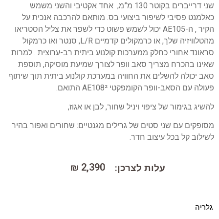
שני דרייברים בקוטר 130 מ”מ, אחד אקטיבי והשני משמש
כאלמנט פסיבי לשיפור ביצועי בס. מותאם להרכבה אנכית על
הקיר , ה-AE105 יכול לשמש פשוט כדי לשפר את צליל הסטריאו
מהטלוויזיה שלך, או כרמקולים קדמיים L/R, סנטר ואו כרמקול
סראונד אחורי כחלק ממערכות קולנוע ביתית רב-ערוצית . למרות
שאינו בהכרח מצריך סאב וופר לצורך שמיעת מוסיקה, תוספת
סאב יכולה להשלים את החוויה במערכת קולנוע ביתית תוך שיתוף
פעולה עם הסאב-וופר הקומפקטי AE108² התואם.
להשיג בגימור של ציפוי ויניל שחור, לבן או אגוז,
מסופקים עם שני סטים של גרילים מגנטיים: שחורים ואפור בהיר
לשילוב קל בכל עיצוב חדר.
₪
2,390
:עלות לצרכן
גלריה