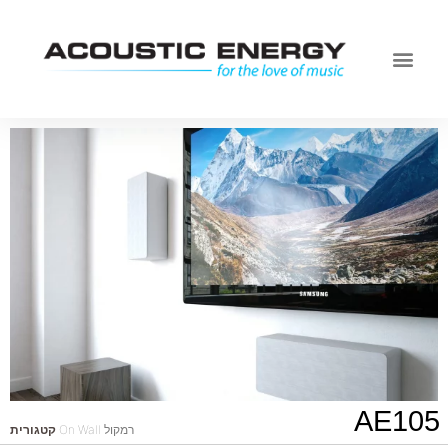
AE105
On Wall רמקול
קטגורית